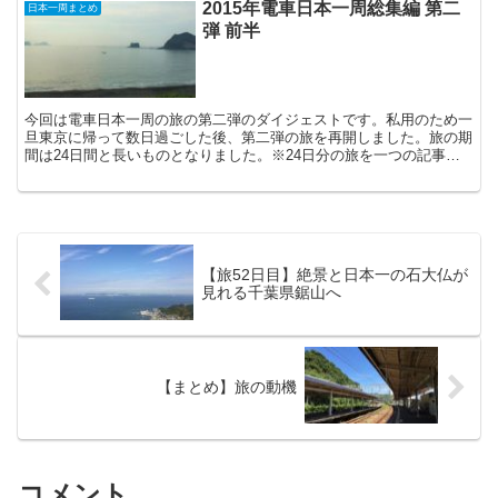
2015年電車日本一周総集編 第二
日本一周まとめ
弾 前半
今回は電車日本一周の旅の第二弾のダイジェストです。私用のため一
旦東京に帰って数日過ごした後、第二弾の旅を再開しました。旅の期
間は24日間と長いものとなりました。※24日分の旅を一つの記事に
するのは無理があるので、前半と後半に分けています。 ...
【旅52日目】絶景と日本一の石大仏が
見れる千葉県鋸山へ
【まとめ】旅の動機
コメント