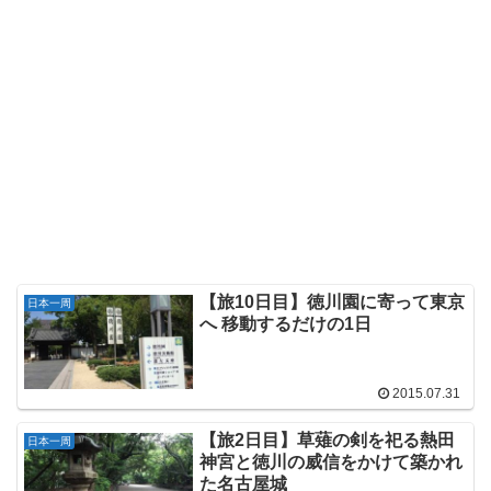
【旅10日目】徳川園に寄って東京
日本一周
へ 移動するだけの1日
2015.07.31
【旅2日目】草薙の剣を祀る熱田
日本一周
神宮と徳川の威信をかけて築かれ
た名古屋城