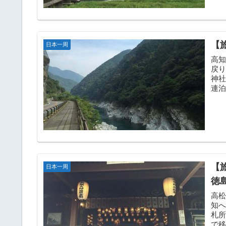
【
日本一周
高知
戻
神
連
豊町を
【
日本一周
徳
高松
知
札
で