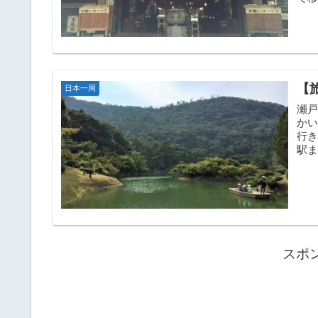
り、ひ
【
日本一周
瀬戸
か
行
駅ま
四国.
スポ