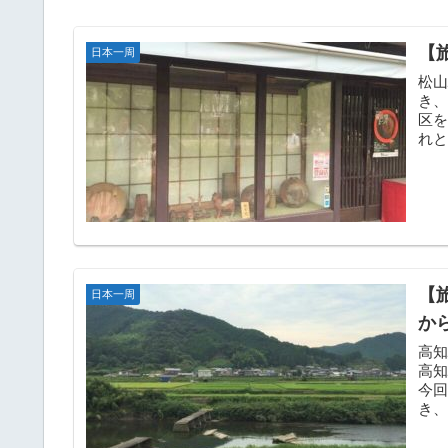
【
日本一周
松山
き
区
れ
します
【
日本一周
か
高知
高
今
き
のな