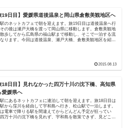
旅19日目】愛媛県道後温泉と岡山県倉敷美観地区へ
駅のネットカフェで朝を迎えます。旅19日目は道後温泉へ行
、その後は瀬戸大橋を渡って岡山県に移動します。倉敷美観地
を散歩してから広島県の福山駅まで移動し、そこで一泊する流
となります。今回は道後温泉、瀬戸大橋、倉敷美観地区を紹介
...
2015.08.13
旅18日目】見れなかった四万十川の沈下橋、高知県
ら愛媛県へ
駅にあるネットカフェに連泊して朝を迎えます。旅18日目は
知駅から窪川を経由して宇和島へ行き、松山駅で一泊します。
回は電車で降りる駅を間違えてからどんどん予定が狂ってい
、四万十川の沈下橋を見れず、宇和島を散策できず、見どころ
い記...