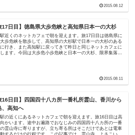
2015.08.12
旅17日目】徳島県大歩危峡と高知県日本一の大杉
駅近くのネットカフェで朝を迎えます。旅17日目は徳島県に
り大歩危峡を散歩して、高知県の大杉駅で日本一の大杉のある
社に行き、また高知駅に戻ってきて昨日と同じネットカフェに
泊します。今回は大歩危小歩危峡と日本一の大杉、限界集落大
...
2015.08.11
旅16日目】四国四十八カ所一番札所霊山、香川から
島、高知へ
駅の近くにあるネットカフェで朝を迎えます。旅16日目は高
へ向かいます。途中お遍路でおなじみの四国四十八カ所の一番
所の霊山寺に寄りますが、立ち寄る所はそこだけであとは電車
移動するだけの行程です。この記事では、霊山寺、よさこい祭