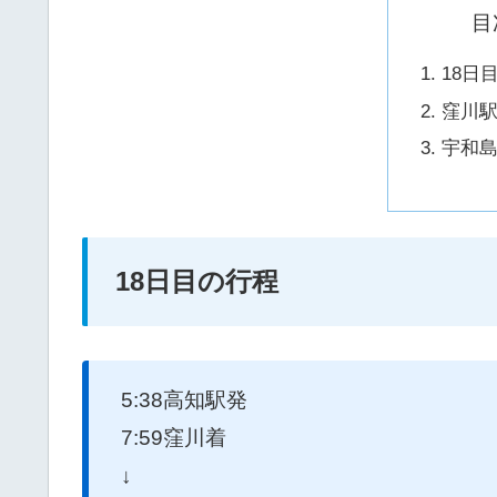
目
18日
窪川
宇和
18日目の行程
5:38高知駅発
7:59窪川着
↓