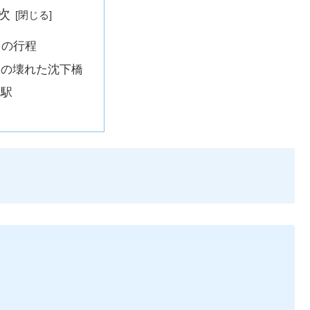
次
目の行程
駅の壊れた沈下橋
島駅