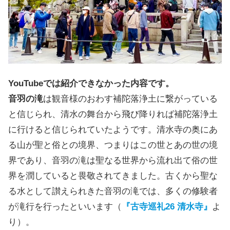
YouTubeでは紹介できなかった内容です。
音羽の滝
は観音様のおわす補陀落浄土に繋がっている
と信じられ、清水の舞台から飛び降りれば補陀落浄土
に行けると信じられていたようです。清水寺の奥にあ
る山が聖と俗との境界、つまりはこの世とあの世の境
界であり、音羽の滝は聖なる世界から流れ出て俗の世
界を潤していると畏敬されてきました。古くから聖な
る水として讃えられきた音羽の滝では、多くの修験者
が滝行を行ったといいます（
『古寺巡礼26 清水寺』
よ
り）。