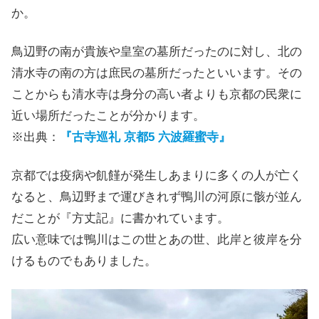
か。
鳥辺野の南が貴族や皇室の墓所だったのに対し、北の
清水寺の南の方は庶民の墓所だったといいます。その
ことからも清水寺は身分の高い者よりも京都の民衆に
近い場所だったことが分かります。
※出典：
『古寺巡礼 京都5 六波羅蜜寺』
京都では疫病や飢饉が発生しあまりに多くの人が亡く
なると、鳥辺野まで運びきれず鴨川の河原に骸が並ん
だことが『方丈記』に書かれています。
広い意味では鴨川はこの世とあの世、此岸と彼岸を分
けるものでもありました。