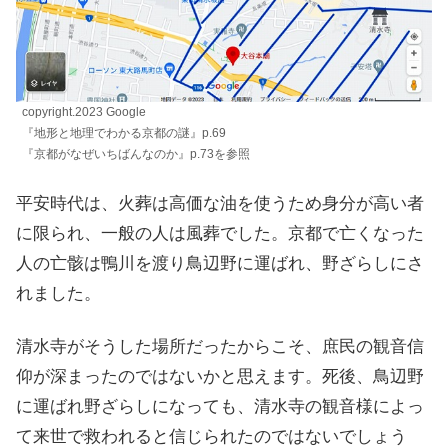
copyright.2023 Google
『地形と地理でわかる京都の謎』p.69
『京都がなぜいちばんなのか』p.73を参照
平安時代は、火葬は高価な油を使うため身分が高い者
に限られ、一般の人は風葬でした。京都で亡くなった
人の亡骸は鴨川を渡り鳥辺野に運ばれ、野ざらしにさ
れました。
清水寺がそうした場所だったからこそ、庶民の観音信
仰が深まったのではないかと思えます。死後、鳥辺野
に運ばれ野ざらしになっても、清水寺の観音様によっ
て来世で救われると信じられたのではないでしょう