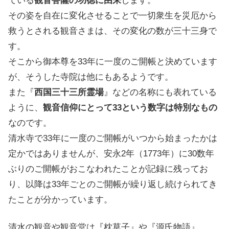
ている
観音菩薩の功徳に由来
します。
その姿を自在に変化させることで一切衆生を災厄から
救うとされる観音さまは、その変化の数が三十三身で
す。
そこから御本尊を33年に一度のご開帳と決めています
が、そうした寺院は他にもあるようです。
また『
西国三十三所霊場
』などの名称にも表れている
ように、
観音信仰にとって33という数字は特別なもの
なのです。
清水寺で33年に一度のご開帳がいつから始まったかは
定かではありませんが、安永2年（1773年）に30数年
ぶりのご開帳がおこなわれたことが記録に残ってお
り、以降は33年ごとのご開帳が繰り返し続けられてき
たことが分かっています。
清水の観音や観音堂は『枕草子』や『源氏物語』、