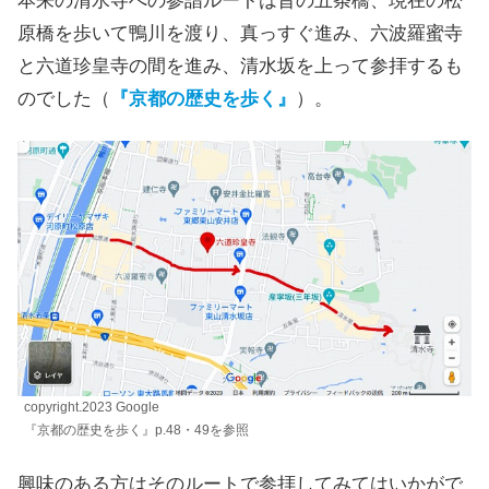
本来の清水寺への参詣ルートは昔の五条橋、現在の松
原橋を歩いて鴨川を渡り、真っすぐ進み、六波羅蜜寺
と六道珍皇寺の間を進み、清水坂を上って参拝するも
のでした（
『京都の歴史を歩く』
）。
copyright.2023 Google
『京都の歴史を歩く』p.48・49を参照
興味のある方はそのルートで参拝してみてはいかがで