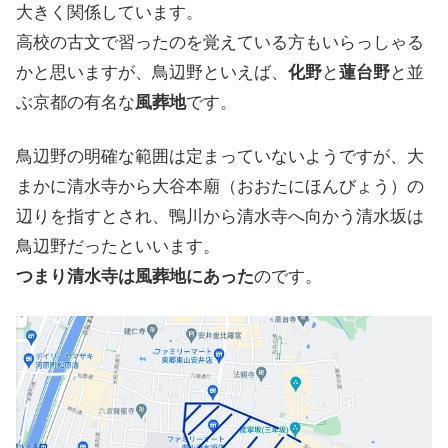
大きく関係しています。
高校の古文で習ったのを覚えている方もいらっしゃる
かと思いますが、鳥辺野といえば、
化野
と
蓮台野
と並
ぶ京都の有名な
風葬地
です。
鳥辺野の明確な範囲は定まっていないようですが、大
まかに清水寺から大谷本廟（おおたにほんびょう）の
辺りを指すとされ、鴨川から清水寺へ向かう清水坂は
鳥辺野だったといいます。
つまり清水寺は風葬地にあった
のです。