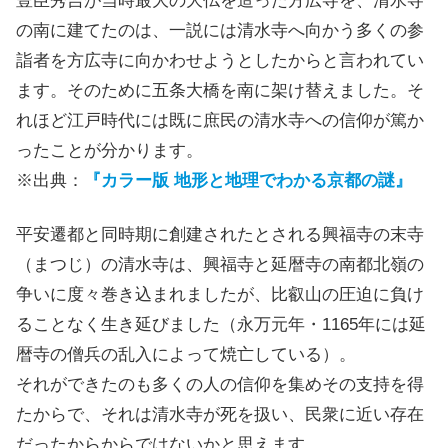
豊臣秀吉が当時最大の大仏を造った方広寺を、清水寺
の南に建てたのは、一説には清水寺へ向かう多くの参
詣者を方広寺に向かわせようとしたからと言われてい
ます。そのために五条大橋を南に架け替えました。そ
れほど江戸時代には既に庶民の清水寺への信仰が篤か
ったことが分かります。
※出典：
『カラー版 地形と地理でわかる京都の謎』
平安遷都と同時期に創建されたとされる興福寺の末寺
（まつじ）の清水寺は、興福寺と延暦寺の南都北嶺の
争いに度々巻き込まれましたが、比叡山の圧迫に負け
ることなく生き延びました（永万元年・1165年には延
暦寺の僧兵の乱入によって焼亡している）。
それができたのも多くの人の信仰を集めその支持を得
たからで、それは清水寺が死を扱い、民衆に近い存在
だったからからではないかと思えます。