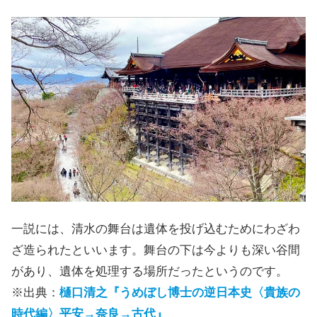
一説には、清水の舞台は遺体を投げ込むためにわざわ
ざ造られたといいます。舞台の下は今よりも深い谷間
があり、遺体を処理する場所だったというのです。
※出典：
樋口清之『うめぼし博士の逆日本史〈貴族の
時代編〉平安→奈良→古代』