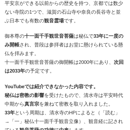
平安京ができる以前からの歴史を持つ、京都では数少
ない寺院の1つで、滋賀の石山寺や奈良の長谷寺と並
ぶ日本でも有数の
観音霊場
です。
御本尊の
十一面千手観世音菩薩
は秘仏で
33年に一度の
み開帳
され、普段は参拝者はお堂に懸けられている懸
仏を拝みます。
十一面千手観世音菩薩の御開帳は2000年にあり、
次回
は2033年
の予定です。
YouTubeでは紹介できなかった内容です。
秘仏は密教の影響
を受けたもので、清水寺は平安時代
中期から
真言宗
を兼ねて密教を取り入れました。
33年
という周期は、清水寺のHPによると（「読む」
→「一」秘仏十一面千手観音立像）、観音経に記され