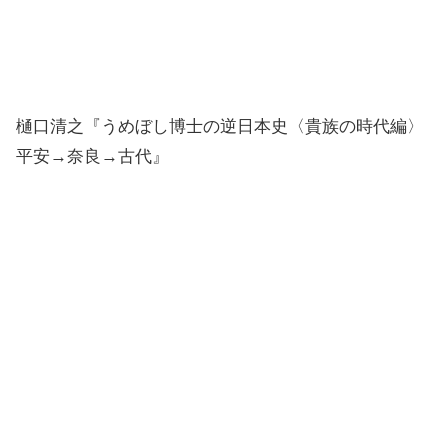
樋口清之『うめぼし博士の逆日本史〈貴族の時代編〉
平安→奈良→古代』