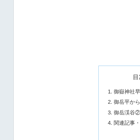
目
御嶽神社
御岳平か
御岳渓谷
関連記事