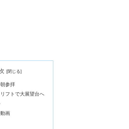
次
早朝参拝
らリフトで大展望台へ
②
・動画