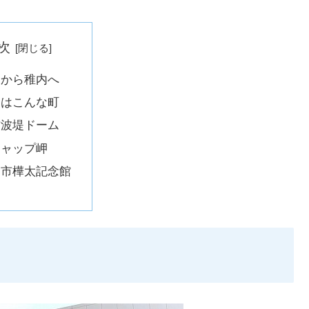
次
川から稚内へ
内はこんな町
防波堤ドーム
シャップ岬
内市樺太記念館