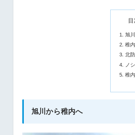
目
旭
稚
北
ノ
稚
旭川から稚内へ