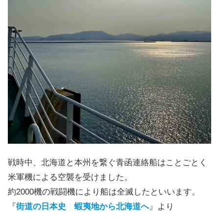
戦時中、北海道と本州を繋ぐ青函連絡船はことごとく
米軍機による空襲を受けました。
約2000機の戦闘機により船は全滅したといいます。
『
街道の日本史 蝦夷地から北海道へ
』より