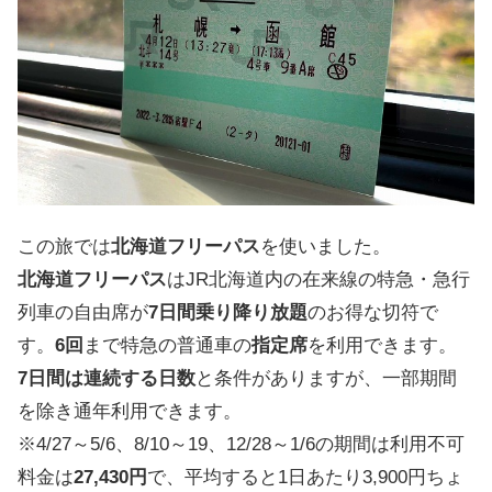
この旅では
北海道フリーパス
を使いました。
北海道フリーパス
はJR北海道内の在来線の特急・急行
列車の自由席が
7日間乗り降り放題
のお得な切符で
す。
6回
まで特急の普通車の
指定席
を利用できます。
7日間は連続する日数
と条件がありますが、一部期間
を除き通年利用できます。
※4/27～5/6、8/10～19、12/28～1/6の期間は利用不可
料金は
27,430円
で、平均すると1日あたり3,900円ちょ