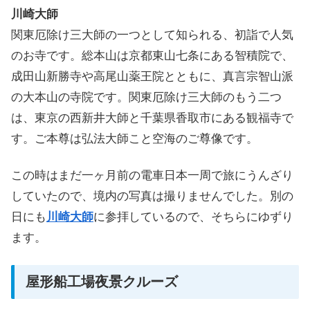
川崎大師
関東厄除け三大師の一つとして知られる、初詣で人気
のお寺です。総本山は京都東山七条にある智積院で、
成田山新勝寺や高尾山薬王院とともに、真言宗智山派
の大本山の寺院です。関東厄除け三大師のもう二つ
は、東京の西新井大師と千葉県香取市にある観福寺で
す。ご本尊は弘法大師こと空海のご尊像です。
この時はまだ一ヶ月前の電車日本一周で旅にうんざり
していたので、境内の写真は撮りませんでした。別の
日にも
川崎大師
に参拝しているので、そちらにゆずり
ます。
屋形船工場夜景クルーズ