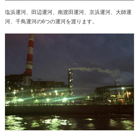
塩浜運河、田辺運河、南渡田運河、京浜運河、大師運
河、千鳥運河の6つの運河を渡ります。